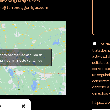
urronesjgarrigos.com
ort@turronesjgarrigos.com
Los da
tratados 
 para aceptar las cookies de
actividad 
g y permitir este contenido
solicitude
correo ele
un seguimi
consentimi
derecho a 
derechos c
https://w
s