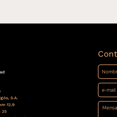
Cont
dad
s
a
gós, S.A.
km 12,9
6 25