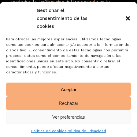
posterior. La legitimación del tratamiento es tu
consentimiento. Tus datos no serán cedidos a
Gestionar el
terceros. Tienes derecho a acceder, rectificar y
consentimiento de las
suprimir tus datos, así como otros derechos como se
cookies
explica en nuestra política de privacidad:
Para ofrecer las mejores experiencias, utilizamos tecnologías
https://www.adelopd.com/privacidad/turrones-
como las cookies para almacenar y/o acceder a la información del
dispositivo. El consentimiento de estas tecnologías nos permitirá
jose-garrigos-sa
procesar datos como el comportamiento de navegación o las
identificaciones únicas en este sitio. No consentir o retirar el
consentimiento, puede afectar negativamente a ciertas
características y funciones.
Aceptar
Rechazar
Ver preferencias
Política de cookies
Política de Privacidad