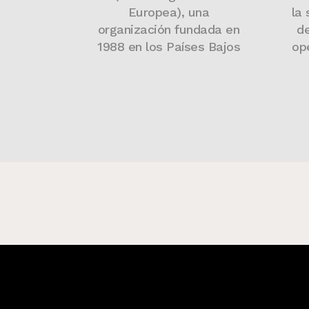
Europea), una
la 
organización fundada en
d
1988 en los Países Bajos
op