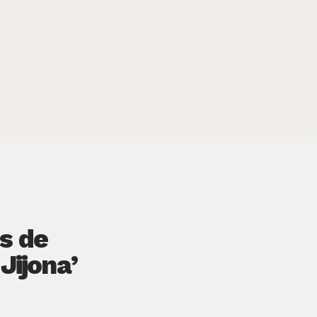
s de
 Jijona’