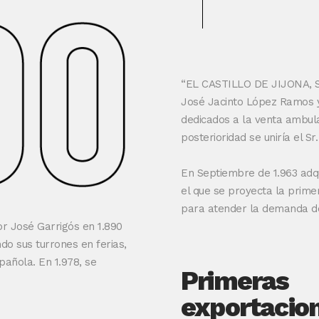
“EL CASTILLO DE JIJONA, S.A.
José Jacinto López Ramos y
dedicados a la venta ambula
posterioridad se uniría el S
En Septiembre de 1.963 adqu
el que se proyecta la prime
para atender la demanda de
 José Garrigós en 1.890
o sus turrones en ferias,
pañola. En 1.978, se
Primeras
exportacio