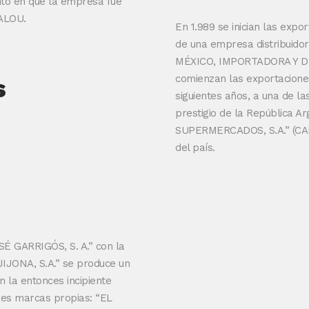
nto en que la empresa fue
TALOU.
En 1.989 se inician las expo
de una empresa distribuido
MÉXICO, IMPORTADORA Y DIS
comienzan las exportacione
s
siguientes años, a una de 
prestigio de la República 
SUPERMERCADOS, S.A.” (CAD
del país.
SÉ GARRIGÓS, S. A.” con la
IJONA, S.A.” se produce un
 la entonces incipiente
res marcas propias: “EL