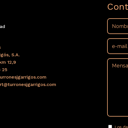
Cont
📖 Leer más información
dad
s
a
gós, S.A.
km 12,9
6 25
urronesjgarrigos.com
ort@turronesjgarrigos.com
Los da