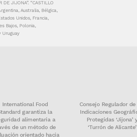
R DE JIJONA”. “CASTILLO
entina, Australia, Bélgica,
Estados Unidos, Francia,
es Bajos, Polonia,
y Uruguay
International Food
Consejo Regulador de 
Standard garantiza la
Indicaciones Geográfi
guridad alimentaria a
Protegidas ‘Jijona’ 
avés de un método de
‘Turrón de Alicante’
luación orientado hacia