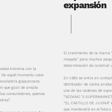
expansión
El crecimiento de la marca
maquila” para muchos peque
determinación de construir u
ciedad Anónima con la
” De aquél momento cabe
En 1.982 se entra en contac
chocolatera guipuzcoana
distribuidor de varios prod
ón que gozó de amplia
una de las cadenas de supe
los consumidores, quienes
“SEDANO´S SUPERMARKETS”. E
dras”.
“EL CASTILLO DE JIJONA” en 
que mantendrá en el futuro