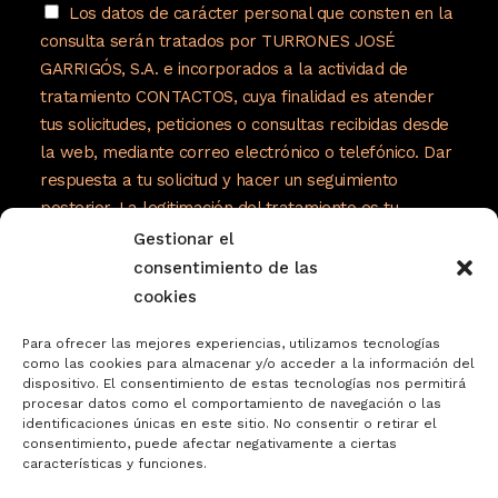
Los datos de carácter personal que consten en la
consulta serán tratados por TURRONES JOSÉ
GARRIGÓS, S.A. e incorporados a la actividad de
tratamiento CONTACTOS, cuya finalidad es atender
tus solicitudes, peticiones o consultas recibidas desde
la web, mediante correo electrónico o telefónico. Dar
respuesta a tu solicitud y hacer un seguimiento
posterior. La legitimación del tratamiento es tu
consentimiento. Tus datos no serán cedidos a
Gestionar el
terceros. Tienes derecho a acceder, rectificar y
consentimiento de las
suprimir tus datos, así como otros derechos como se
cookies
explica en nuestra política de privacidad:
Para ofrecer las mejores experiencias, utilizamos tecnologías
https://www.adelopd.com/privacidad/turrones-
como las cookies para almacenar y/o acceder a la información del
dispositivo. El consentimiento de estas tecnologías nos permitirá
jose-garrigos-sa
procesar datos como el comportamiento de navegación o las
identificaciones únicas en este sitio. No consentir o retirar el
consentimiento, puede afectar negativamente a ciertas
características y funciones.