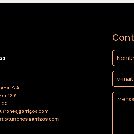
Cont
dad
s
a
gós, S.A.
km 12,9
6 25
urronesjgarrigos.com
ort@turronesjgarrigos.com