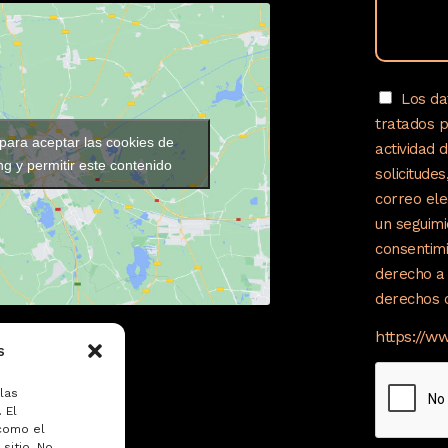
Los da
tratados 
 para aceptar las cookies de
actividad 
g y permitir este contenido
solicitude
correo ele
un seguimi
consentimi
derecho a 
derechos c
https://w
s
las
 El
como el
sitio. No