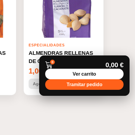
ESPECIALIDADES
AS
ALMENDRAS RELLENAS
DE CACAHUETE
0
0,00
€
1,00
€
Ver carrito
Agotado
Ver más
Tramitar pedido