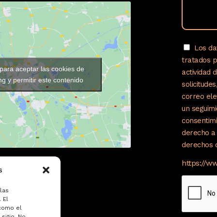
Los da
tratados 
 para aceptar las cookies de
actividad 
g y permitir este contenido
solicitude
correo ele
un seguimi
consentimi
derecho a 
derechos c
https://w
s
las
 El
como el
sitio. No