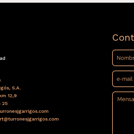
Cont
dad
s
a
gós, S.A.
km 12,9
6 25
urronesjgarrigos.com
ort@turronesjgarrigos.com