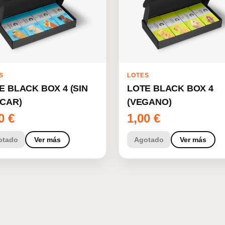
S
LOTES
E BLACK BOX 4 (SIN
LOTE BLACK BOX 4
CAR)
(VEGANO)
00
€
1,00
€
otado
Ver más
Agotado
Ver más