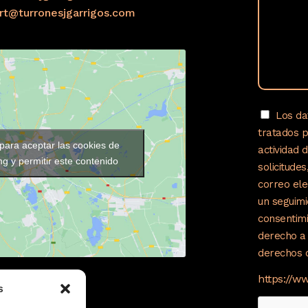
ort@turronesjgarrigos.com
Los da
tratados 
 para aceptar las cookies de
actividad 
g y permitir este contenido
solicitude
correo ele
un seguimi
consentimi
derecho a 
derechos c
https://w
s