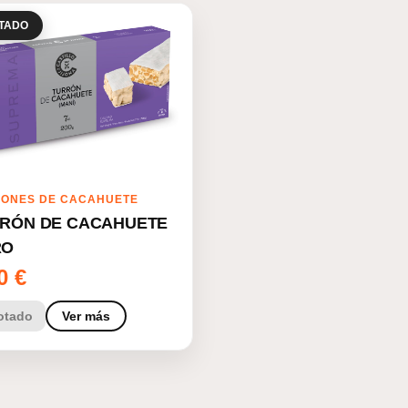
TADO
ONES DE CACAHUETE
RÓN DE CACAHUETE
RO
00
€
otado
Ver más