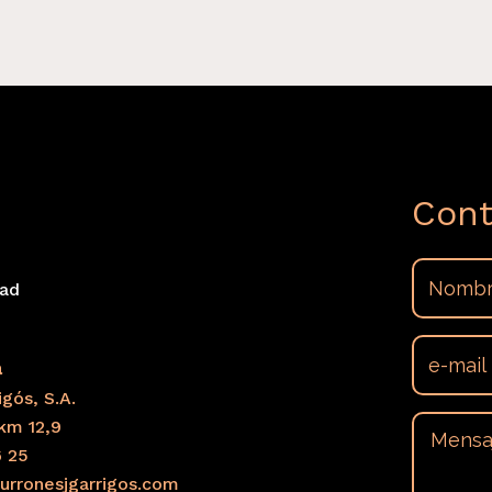
Cont
dad
s
a
gós, S.A.
km 12,9
6 25
urronesjgarrigos.com