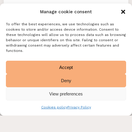
Manage cookie consent
To offer the best experiences, we use technologies such as
cookies to store and/or access device information. Consent to
these technologies will allow us to process data such as browsing
behavior or unique identifiers on this site. Failing to consent or
withdrawing consent may adversely affect certain features and
functions.
TURRONES VEGANOS
TURRÓN IMPERIAL DE ALMENDRA VEGANO
Accept
1,00
€
Deny
0
0,00
€
Agotado
Ver más
Ver carrito
View preferences
Tramitar pedido
Cookies policy
Privacy Policy
AGOTADO