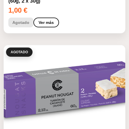
(60g, 2 x 30g)
1,00
€
Agotado
Ver más
AGOTADO