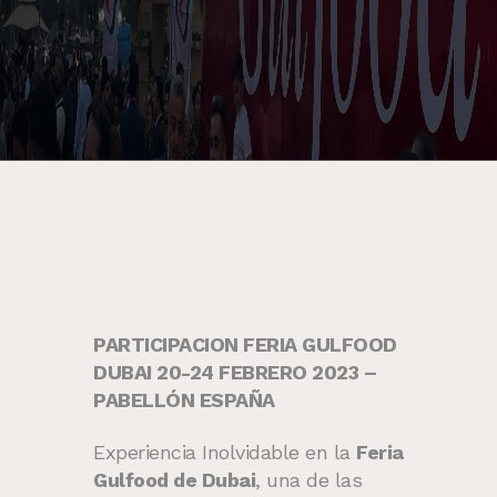
PARTICIPACION FERIA GULFOOD
DUBAI 20-24 FEBRERO 2023 –
PABELLÓN ESPAÑA
Experiencia Inolvidable en la
Feria
Gulfood de Dubai
, una de las