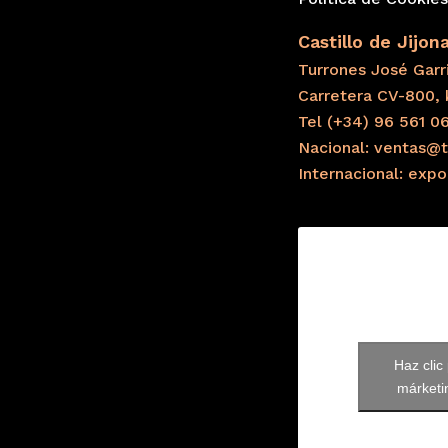
Castillo de Jijon
Turrones José Garri
Carretera CV-800, 
Tel (+34) 96 561 0
Nacional: ventas@t
Internacional: exp
Haz clic
márketin