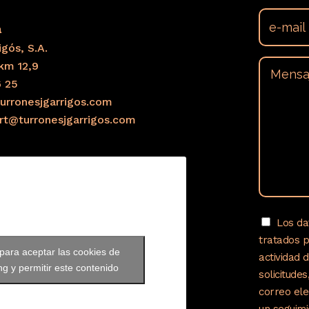
a
gós, S.A.
km 12,9
6 25
urronesjgarrigos.com
ort@turronesjgarrigos.com
Los da
tratados 
 para aceptar las cookies de
actividad 
g y permitir este contenido
solicitude
correo ele