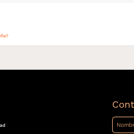
eña?
Cont
dad
s