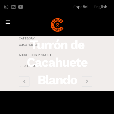
Español
English
CATEGORY
Turrón de
cacahuete
ABOUT THIS PROJECT
Cacahuete
0
Likes
Blando