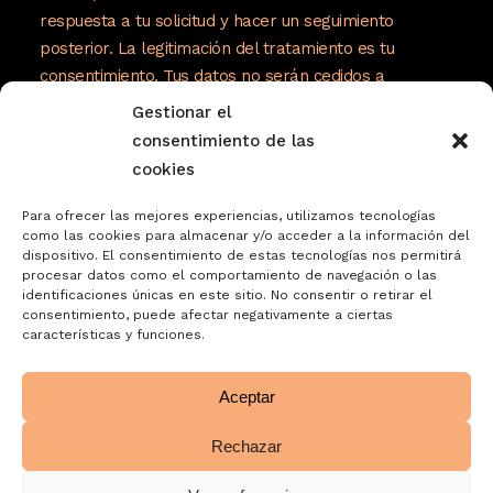
respuesta a tu solicitud y hacer un seguimiento
posterior. La legitimación del tratamiento es tu
consentimiento. Tus datos no serán cedidos a
terceros. Tienes derecho a acceder, rectificar y
Gestionar el
suprimir tus datos, así como otros derechos como se
consentimiento de las
explica en nuestra política de privacidad:
cookies
https://www.adelopd.com/privacidad/turrones-
Para ofrecer las mejores experiencias, utilizamos tecnologías
jose-garrigos-sa
como las cookies para almacenar y/o acceder a la información del
dispositivo. El consentimiento de estas tecnologías nos permitirá
procesar datos como el comportamiento de navegación o las
identificaciones únicas en este sitio. No consentir o retirar el
consentimiento, puede afectar negativamente a ciertas
características y funciones.
Aceptar
Rechazar