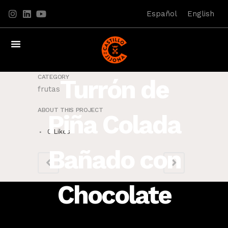
Español
English
CATEGORY
Turrón de
frutas
ABOUT THIS PROJECT
Piña Colada
0
Likes
Bañado con
Chocolate