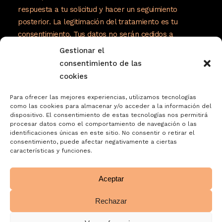
respuesta a tu solicitud y hacer un seguimiento
posterior. La legitimación del tratamiento es tu
consentimiento. Tus datos no serán cedidos a
terceros. Tienes derecho a acceder, rectificar y
Gestionar el
suprimir tus datos, así como otros derechos como se
consentimiento de las
explica en nuestra política de privacidad:
cookies
https://www.adelopd.com/privacidad/turrones-
Para ofrecer las mejores experiencias, utilizamos tecnologías
jose-garrigos-sa
como las cookies para almacenar y/o acceder a la información del
dispositivo. El consentimiento de estas tecnologías nos permitirá
procesar datos como el comportamiento de navegación o las
identificaciones únicas en este sitio. No consentir o retirar el
consentimiento, puede afectar negativamente a ciertas
características y funciones.
Aceptar
Rechazar