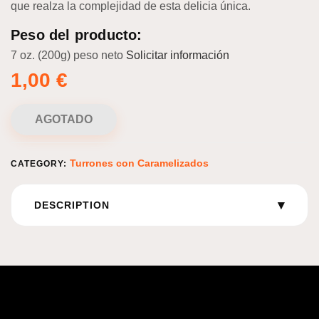
que realza la complejidad de esta delicia única.
Peso del producto:
7 oz. (200g) peso neto
Solicitar información
1,00
€
AGOTADO
Turrones con Caramelizados
CATEGORY:
▾
DESCRIPTION
Información logística :
Unidades por caja: 17x 200g Unidades por pallet: 180
Capas/pallet: 12 Vida útil:18 meses Transporte: Temperatura
recomendada: 15-20oC HS CODE: 17049099 REF: 1702 EAN:
8411994017028 DUN: 38411994017029