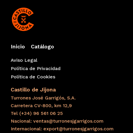
Información adicional sobre el Turrón con Almendras
Caramelizadas a La Sal
Producido y envasado en España.
Alta calidad
Inicio
Catálogo
Sin gluten
Cartón 100% reciclable
Aviso Legal
Política de Privacidad
Envasado en atmósfera protegida
Política de Cookies
Conservar en un lugar fresco y seco, alejado de la luz
solar
Castillo de Jijona
Denominación de Origen IGP
Turrones José Garrigós, S.A.
Carretera CV-800, km 12,9
Sellos de calidad
Tel (+34) 96 561 06 25
Nacional: ventas@turronesjgarrigos.com
Internacional: export@turronesjgarrigos.com