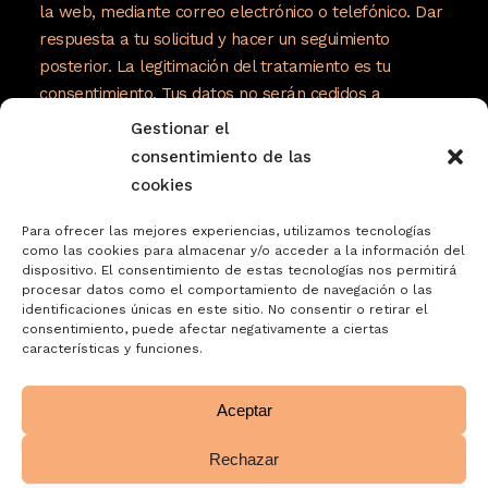
la web, mediante correo electrónico o telefónico. Dar
Caramelizada a la Sal. Una delicia que redefine los límites del
respuesta a tu solicitud y hacer un seguimiento
sabor y que refleja la pasión de Castillo de Jijona por la
posterior. La legitimación del tratamiento es tu
excelencia en cada bocado.
consentimiento. Tus datos no serán cedidos a
terceros. Tienes derecho a acceder, rectificar y
Gestionar el
suprimir tus datos, así como otros derechos como se
consentimiento de las
explica en nuestra política de privacidad:
cookies
https://www.adelopd.com/privacidad/turrones-
Para ofrecer las mejores experiencias, utilizamos tecnologías
jose-garrigos-sa
como las cookies para almacenar y/o acceder a la información del
dispositivo. El consentimiento de estas tecnologías nos permitirá
procesar datos como el comportamiento de navegación o las
identificaciones únicas en este sitio. No consentir o retirar el
consentimiento, puede afectar negativamente a ciertas
características y funciones.
Aceptar
Rechazar