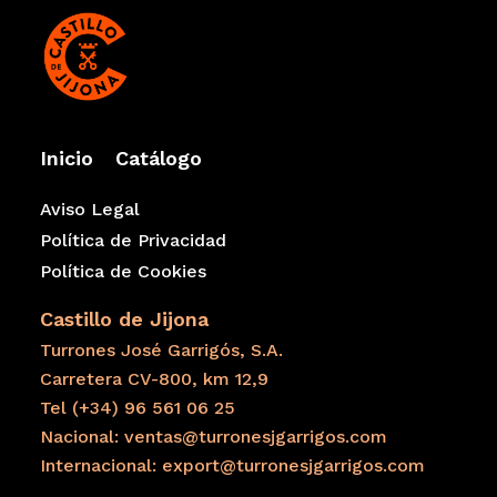
Información adicional sobre el Turrón de Yema Tostada con
Nueces Caramelizadas y Canela
Elaborado y envasado en España (Jijona).
Calidad Suprema.
Inicio
Catálogo
Elaborado con un
30% de almendra seleccionada
.
Aviso Legal
Contiene
17% de yema de huevo confitada
.
Política de Privacidad
Incorpora
19% de nueces caramelizadas
con miel y un
Política de Cookies
toque de canela.
Superficie tostada con el característico acabado de la
Castillo de Jijona
yema caramelizada.
Turrones José Garrigós, S.A.
Elaboración artesanal siguiendo la tradición turronera de
Carretera CV-800, km 12,9
Jijona.
Tel (+34) 96 561 06 25
Envasado al vacío para una mejor conservación.
Nacional: ventas@turronesjgarrigos.com
Internacional: export@turronesjgarrigos.com