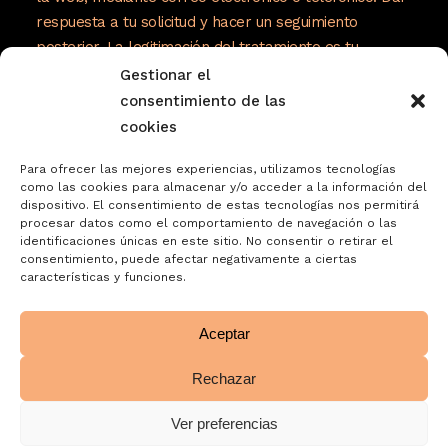
respuesta a tu solicitud y hacer un seguimiento
posterior. La legitimación del tratamiento es tu
consentimiento. Tus datos no serán cedidos a
Gestionar el
terceros. Tienes derecho a acceder, rectificar y
consentimiento de las
suprimir tus datos, así como otros derechos como se
cookies
explica en nuestra política de privacidad:
Para ofrecer las mejores experiencias, utilizamos tecnologías
https://www.adelopd.com/privacidad/turrones-
como las cookies para almacenar y/o acceder a la información del
dispositivo. El consentimiento de estas tecnologías nos permitirá
jose-garrigos-sa
procesar datos como el comportamiento de navegación o las
identificaciones únicas en este sitio. No consentir o retirar el
consentimiento, puede afectar negativamente a ciertas
características y funciones.
Aceptar
Rechazar
Ver preferencias