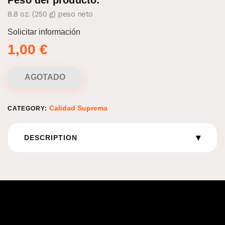
Peso del producto:
8.8 oz. (250 g) peso
neto
Solicitar información
1,00
€
AGOTADO
Calidad Suprema
CATEGORY:
▾
DESCRIPTION
Información logística
Peso:
250 g
Tipo de envase:
Envasado al vacío.
País de origen:
España
Fabricante:
Turrones José Garrigós