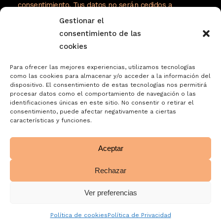
mordisco.
consentimiento. Tus datos no serán cedidos a
terceros. Tienes derecho a acceder, rectificar y
Gestionar el
suprimir tus datos, así como otros derechos como se
consentimiento de las
explica en nuestra política de privacidad:
cookies
https://www.adelopd.com/privacidad/turrones-
Para ofrecer las mejores experiencias, utilizamos tecnologías
jose-garrigos-sa
como las cookies para almacenar y/o acceder a la información del
dispositivo. El consentimiento de estas tecnologías nos permitirá
procesar datos como el comportamiento de navegación o las
identificaciones únicas en este sitio. No consentir o retirar el
consentimiento, puede afectar negativamente a ciertas
características y funciones.
Aceptar
Rechazar
Ver preferencias
Política de cookies
Política de Privacidad