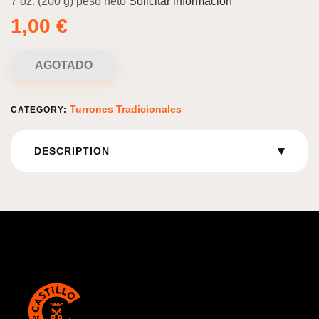
7 oz. (200 g) peso neto
Solicitar información
1,00
€
AGOTADO
Turrones Tradicionales
CATEGORY:
▾
DESCRIPTION
Información logística:
Unidades por caja: 17 Unidades por pallet: 180 Capas/pallet: 12
Vida útil: 18 meses Transporte: Temperatura recomendada: 15-
20oC HS CODE:17049099 REF: 1522 EAN: 8411994015222
DUN: 38411994015223
Información adicional sobre el Turrón Mazapán Fruta