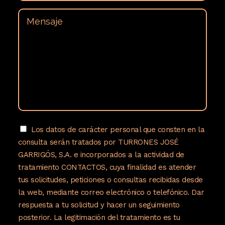
Indicador de calidad en la Unión Europea que identifica el origen
geográfico, la calidad y la reputación de determinados
productos alimentarios.
Más información sobre el Turrón
Mazapán Fruta…
Este turrón es la elección perfecta para
aquellos que desean disfrutar de una combinación de sabores
Los datos de carácter personal que consten en la
tradicionales y exóticos en un solo postre. Su equilibrio entre la
consulta serán tratados por TURRONES JOSÉ
dulzura del mazapán y el toque frutal lo convierte en un Turrón
GARRIGÓS, S.A. e incorporados a la actividad de
único. El Turrón Mazapán Fruta de Castillo de Jijona rinde
tratamiento CONTACTOS, cuya finalidad es atender
homenaje a la rica tradición española en la fabricación de
tus solicitudes, peticiones o consultas recibidas desde
turrones, y su elaboración artesanal garantiza una calidad
la web, mediante correo electrónico o telefónico. Dar
suprema. Descubre la fusión de mazapán y frutas en cada
respuesta a tu solicitud y hacer un seguimiento
porción y déjate seducir por su exquisito sabor en cada
posterior. La legitimación del tratamiento es tu