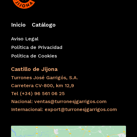
Producido y envasado en España.
Alta calidad
Sin gluten
Inicio
Catálogo
Cartón 100% reciclable
Aviso Legal
Conservar en un lugar fresco y seco, alejado de la luz
solar
Política de Privacidad
Política de Cookies
Denominación de Origen IGP
* Alérgenos:
Puede contener SULFITOS y trazas de HUEVO,
Castillo de Jijona
otros FRUTOS DE CÁSCARA, LECHE y CACAHUETE.
Turrones José Garrigós, S.A.
Carretera CV-800, km 12,9
Sellos de calidad
Tel (+34) 96 561 06 25
Nacional: ventas@turronesjgarrigos.com
Internacional: export@turronesjgarrigos.com