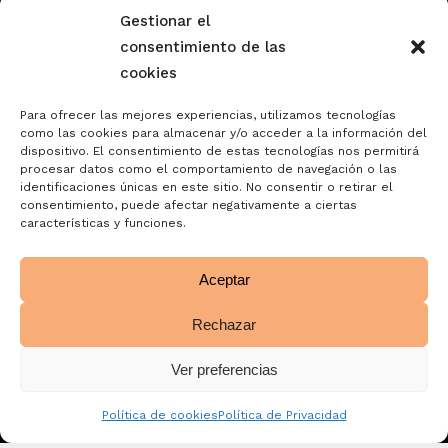
posterior. La legitimación del tratamiento es tu
Gestionar el
consentimiento. Tus datos no serán cedidos a
consentimiento de las
terceros. Tienes derecho a acceder, rectificar y
cookies
suprimir tus datos, así como otros derechos como se
explica en nuestra política de privacidad:
Para ofrecer las mejores experiencias, utilizamos tecnologías
como las cookies para almacenar y/o acceder a la información del
dispositivo. El consentimiento de estas tecnologías nos permitirá
https://www.adelopd.com/privacidad/turrones-
procesar datos como el comportamiento de navegación o las
jose-garrigos-sa
identificaciones únicas en este sitio. No consentir o retirar el
consentimiento, puede afectar negativamente a ciertas
características y funciones.
Aceptar
Rechazar
Ver preferencias
Política de cookies
Política de Privacidad