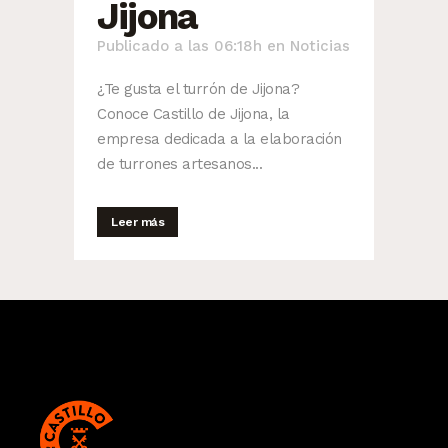
Jijona
Publicado a las 06:18h
en
Noticias
¿Te gusta el turrón de Jijona?
Conoce Castillo de Jijona, la
empresa dedicada a la elaboración
de turrones artesanos...
Leer más