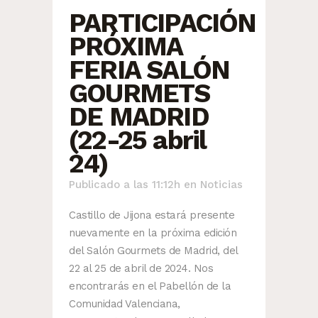
PARTICIPACIÓN
PRÓXIMA
FERIA SALÓN
GOURMETS
DE MADRID
(22-25 abril
24)
Publicado a las 11:12h
en
Noticias
Castillo de Jijona estará presente
nuevamente en la próxima edición
del Salón Gourmets de Madrid, del
22 al 25 de abril de 2024. Nos
encontrarás en el Pabellón de la
Comunidad Valenciana,