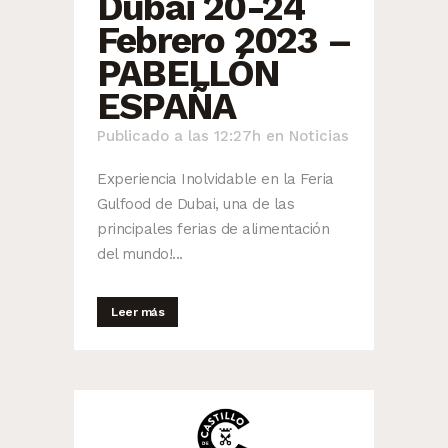
Dubai 20-24
Febrero 2023 –
PABELLÓN
ESPAÑA
Publicado a las 12:27h
en
Noticias
Experiencia Inolvidable en la Feria
Gulfood de Dubai, una de las
principales ferias de alimentación
del mundo!...
Leer más