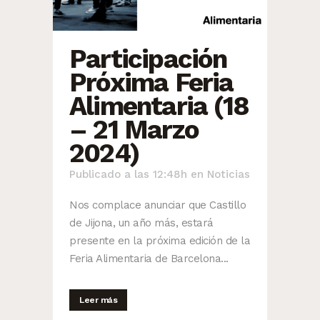
Participación
Próxima Feria
Alimentaria (18
– 21 Marzo
2024)
Publicado a las 12:48h
en
Noticias
Nos complace anunciar que Castillo
de Jijona, un año más, estará
presente en la próxima edición de la
Feria Alimentaria de Barcelona...
Leer más