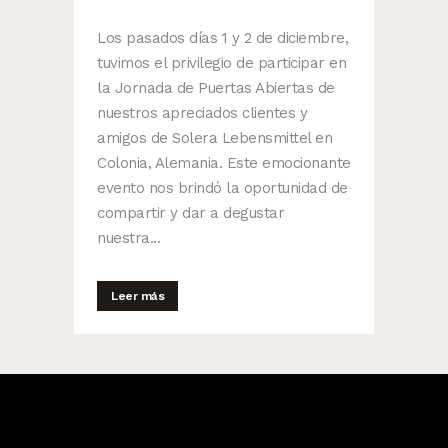
Los pasados días 1 y 2 de diciembre,
tuvimos el privilegio de participar en
la Jornada de Puertas Abiertas de
nuestros apreciados clientes y
amigos de Solera Lebensmittel en
Colonia, Alemania. Este emocionante
evento nos brindó la oportunidad de
compartir y dar a degustar
nuestra...
Leer más