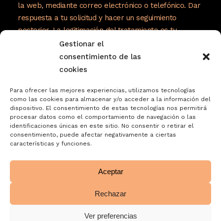
la web, mediante correo electrónico o telefónico. Dar
respuesta a tu solicitud y hacer un seguimiento
posterior. La legitimación del tratamiento es tu
consentimiento. Tus datos no serán cedidos a
Gestionar el
terceros. Tienes derecho a acceder, rectificar y
consentimiento de las
suprimir tus datos, así como otros derechos como se
cookies
explica en nuestra política de privacidad:
Para ofrecer las mejores experiencias, utilizamos tecnologías
https://www.adelopd.com/privacidad/turrones-
como las cookies para almacenar y/o acceder a la información del
dispositivo. El consentimiento de estas tecnologías nos permitirá
jose-garrigos-sa
procesar datos como el comportamiento de navegación o las
identificaciones únicas en este sitio. No consentir o retirar el
consentimiento, puede afectar negativamente a ciertas
características y funciones.
Aceptar
Rechazar
Ver preferencias