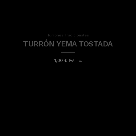
Turrones Tradicionales
Turrones Tradicionales
TURRÓN YEMA TOSTADA
TURRÓN YEMA TOSTADA
1,00
€
1,00
€
IVA inc.
IVA inc.
Read more