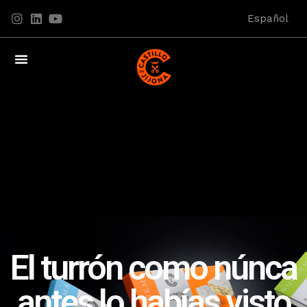
Español
El turrón como núnca
antes lo habías visto