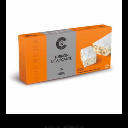
Turrones Tradicionales
TURRÓN DE ALICANTE
8,39
€
IVA inc.
Read more
Turrones Tradicionales