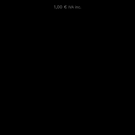
1,00
€
1,00
€
IVA inc.
IVA inc.
Read more