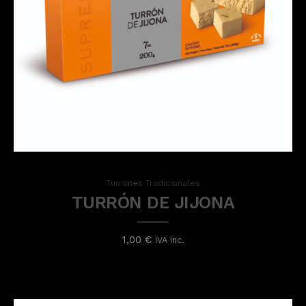
Turrones Tradicionales
TURRÓN DE JIJONA
1,00
€
IVA inc.
Add to cart
Turrones Tradicionales
TURRÓN DE JIJONA
1,00
€
IVA inc.