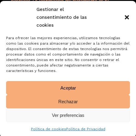
posterior. La legitimación del tratamiento es tu
consentimiento. Tus datos no serán cedidos a
Gestionar el
terceros. Tienes derecho a acceder, rectificar y
consentimiento de las
suprimir tus datos, así como otros derechos como se
cookies
explica en nuestra política de privacidad:
Para ofrecer las mejores experiencias, utilizamos tecnologías
https://www.adelopd.com/privacidad/turrones-
como las cookies para almacenar y/o acceder a la información del
dispositivo. El consentimiento de estas tecnologías nos permitirá
jose-garrigos-sa
procesar datos como el comportamiento de navegación o las
identificaciones únicas en este sitio. No consentir o retirar el
consentimiento, puede afectar negativamente a ciertas
características y funciones.
Aceptar
Rechazar
Ver preferencias
Política de cookies
Política de Privacidad