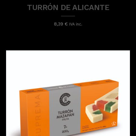
TURRÓN DE ALICANTE
8,39
€
IVA inc.
Turrones Tradicionales
TURRÓN MAZAPÁN FRUTA
1,00
€
IVA inc.