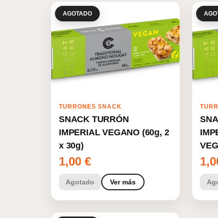
AGOTADO
AGO
TURRONES SNACK
TURR
SNACK TURRÓN
SNA
IMPERIAL VEGANO (60g, 2
IMP
x 30g)
VEGA
1,00
€
1,
Agotado
Ver más
Ag