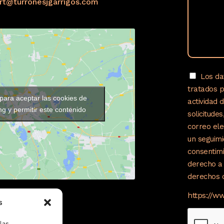
ort@turronesjgarrigos.com
Los da
tratados 
 para aceptar las cookies de
actividad 
g y permitir este contenido
solicitude
correo ele
un seguimi
consentimi
derecho a 
derechos c
https://w
s
las