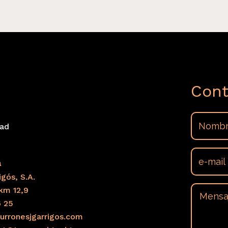
Cont
dad
s
a
gós, S.A.
km 12,9
6 25
urronesjgarrigos.com