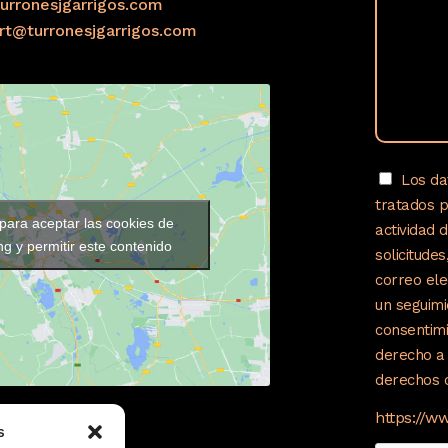
urronesjgarrigos.com
ort@turronesjgarrigos.com
Los da
tratados 
 para aceptar las cookies de
actividad 
g y permitir este contenido
solicitude
correo ele
un seguimi
consentimi
derecho a 
derechos c
https://w
s