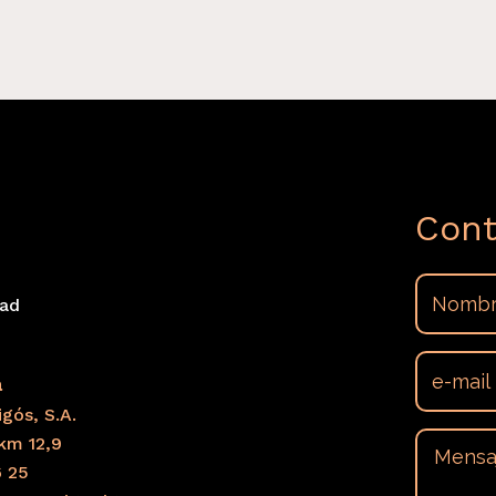
Cont
dad
s
a
gós, S.A.
km 12,9
6 25