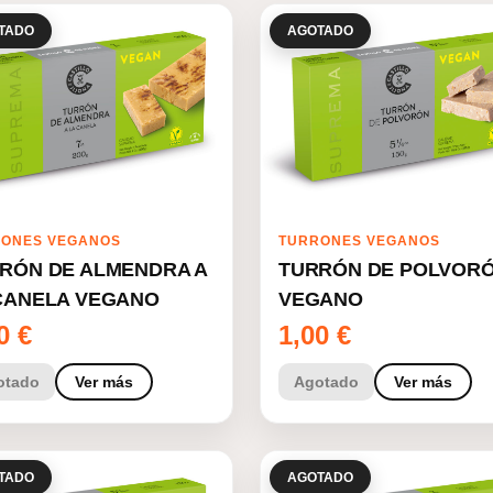
TADO
AGOTADO
ONES VEGANOS
TURRONES VEGANOS
RÓN DE ALMENDRA A
TURRÓN DE POLVOR
CANELA VEGANO
VEGANO
00
€
1,00
€
otado
Ver más
Agotado
Ver más
TADO
AGOTADO