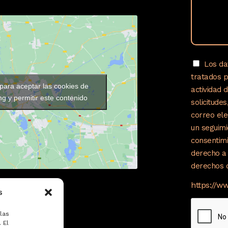
Los da
tratados 
 para aceptar las cookies de
actividad 
g y permitir este contenido
solicitude
correo ele
un seguimi
consentimi
derecho a 
derechos c
https://w
s
las
 El