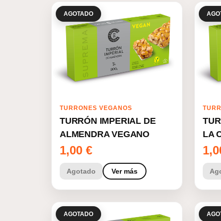
AGOTADO
AGO
TURRONES VEGANOS
TURR
TURRÓN IMPERIAL DE
TUR
ALMENDRA VEGANO
LA 
1,00
€
1,
Agotado
Ver más
Ag
AGOTADO
AGO