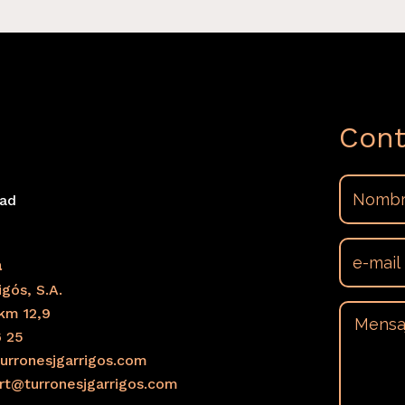
Cont
dad
s
a
gós, S.A.
km 12,9
6 25
urronesjgarrigos.com
ort@turronesjgarrigos.com