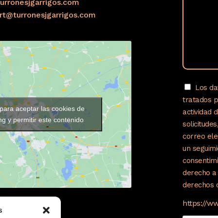
urronesjgarrigos.com
ort@turronesjgarrigos.com
Los da
tratados 
 para aceptar las cookies de
actividad 
g y permitir este contenido
solicitude
correo ele
un seguimi
consentimi
derecho a 
derechos c
https://w
s