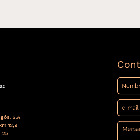
Cont
dad
s
a
gós, S.A.
km 12,9
6 25