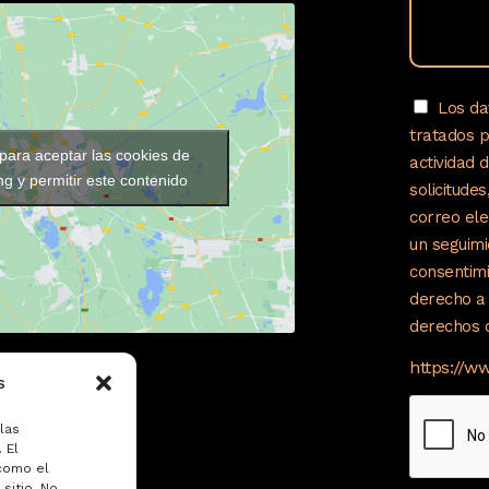
Los da
tratados 
 para aceptar las cookies de
actividad 
g y permitir este contenido
solicitude
correo ele
un seguimi
consentimi
derecho a 
derechos c
https://w
s
las
 El
como el
sitio. No