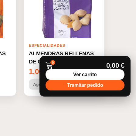
ESPECIALIDADES
AS
ALMENDRAS RELLENAS
DE CACAHUETE
0
0,00
€
1,00
€
Ver carrito
Agotado
Ver más
Tramitar pedido