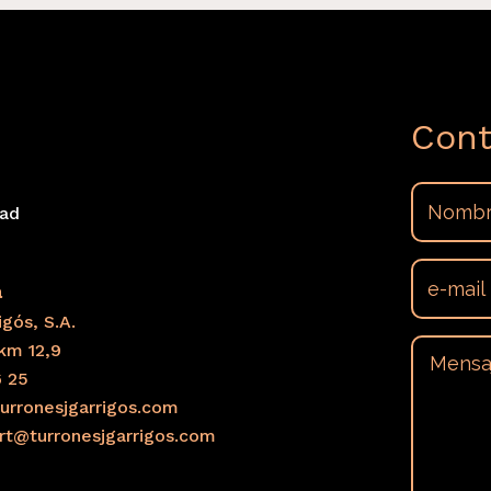
Cont
dad
s
a
gós, S.A.
km 12,9
6 25
urronesjgarrigos.com
ort@turronesjgarrigos.com